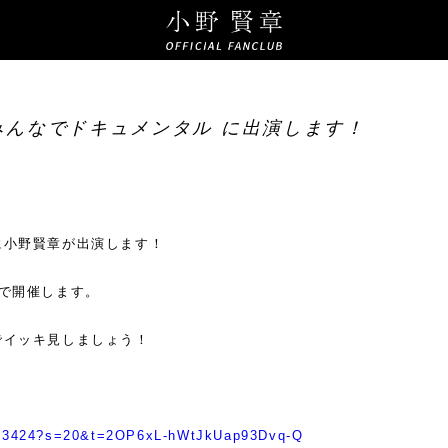
！みんなでドキュメンタル に出演します！
に小野賢章が出演します！
ネルで開催します。
でイッキ見しましょう！
3863424?s=20&t=2OP6xL-hWtJkUap93Dvq-Q