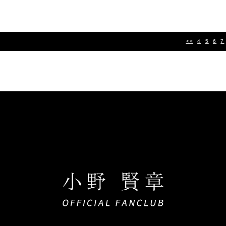
<<
4
5
6
7