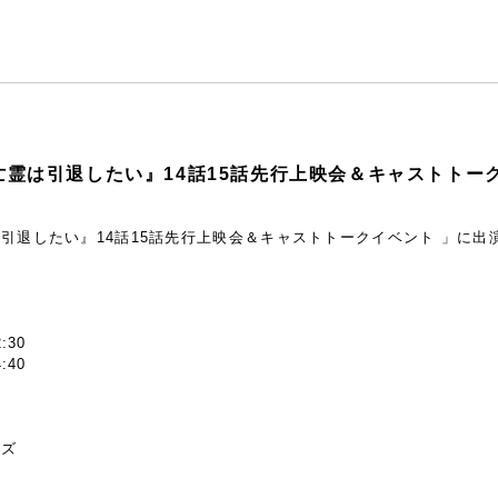
亡霊は引退したい』14話15話先行上映会＆キャストトー
引退したい』14話15話先行上映会＆キャストトークイベント 」に出
:30
:40
マズ